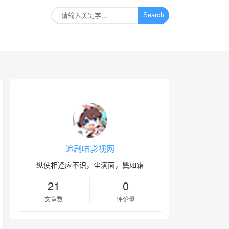
Search
追剧喵影视网
纵使相逢应不识，尘满面，鬓如霜
21
0
文章数
评论量