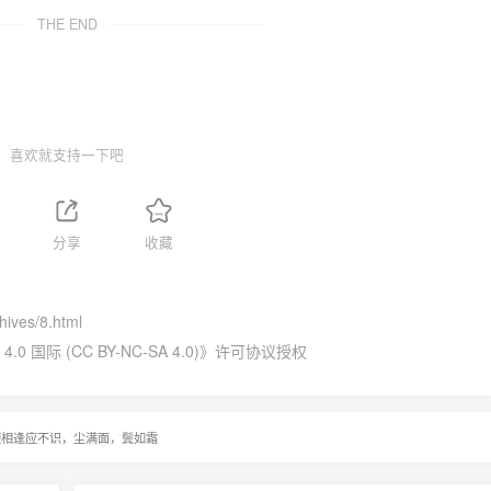
THE END
喜欢就支持一下吧
分享
收藏
chives/8.html
国际 (CC BY-NC-SA 4.0)
》许可协议授权
使相逢应不识，尘满面，鬓如霜