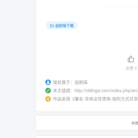
追剧喵下载
点赞
0
版权属于：
追剧喵
本文链接：
http://xtdingyi.com/index.php/ar
作品采用
《
署名-非商业性使用-相同方式共享 4.0 
纵