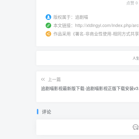
点赞
0
版权属于：
追剧喵
本文链接：
http://xtdingyi.com/index.php/ar
作品采用
《
署名-非商业性使用-相同方式共享 4.0 
人
上一篇
追剧喵影视最新版下载-追剧喵影视正版下载安装v3.3
评论