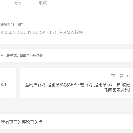
分享
收藏
chives/16.html
国际 (CC BY-NC-SA 4.0)
》许可协议授权
生自古谁无死，留取丹心照汗青
下一篇
.1
追剧喵官网-追剧喵影视APP下载官网-追剧喵ios苹果-收藏
我回家不迷路!
所有页面的评论已关闭