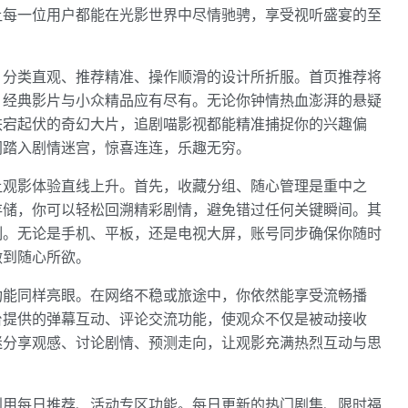
让每一位用户都能在光影世界中尽情驰骋，享受视听盛宴的至
、分类直观、推荐精准、操作顺滑的设计所折服。首页推荐将
、经典影片与小众精品应有尽有。无论你钟情热血澎湃的悬疑
跌宕起伏的奇幻大片，追剧喵影视都能精准捕捉你的兴趣偏
同踏入剧情迷宫，惊喜连连，乐趣无穷。
让观影体验直线上升。首先，收藏分组、随心管理是重中之
存储，你可以轻松回溯精彩剧情，避免错过任何关键瞬间。其
制。无论是手机、平板，还是电视大屏，账号同步确保你随时
做到随心所欲。
功能同样亮眼。在网络不稳或旅途中，你依然能享受流畅播
台提供的弹幕互动、评论交流功能，使观众不仅是被动接收
迷分享观感、讨论剧情、预测走向，让观影充满热烈互动与思
利用每日推荐、活动专区功能。每日更新的热门剧集、限时福