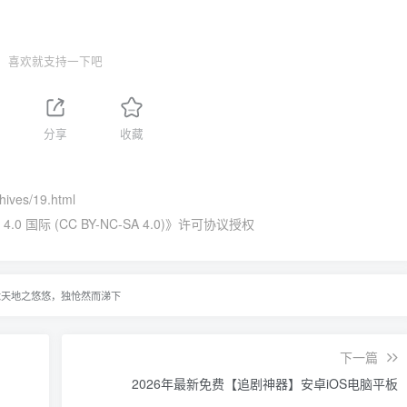
喜欢就支持一下吧
分享
收藏
chives/19.html
国际 (CC BY-NC-SA 4.0)
》许可协议授权
念天地之悠悠，独怆然而涕下
下一篇
2026年最新免费【追剧神器】安卓iOS电脑平板