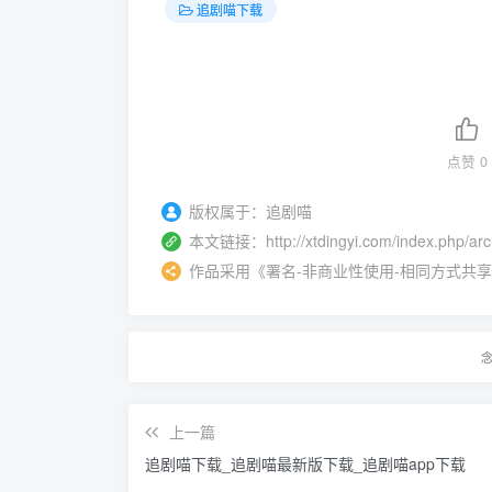
追剧喵下载
点赞
0
版权属于：
追剧喵
本文链接：
http://xtdingyi.com/index.php/ar
作品采用
《
署名-非商业性使用-相同方式共享 4.0 
上一篇
追剧喵下载_追剧喵最新版下载_追剧喵app下载