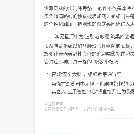
优雅灵动的定制外骨骼： 软件不仅是冰冷
多条超清路线的秒级破浪加载，到如同琴
的个性化触角，把观影的仪式感雕琢得入
二、 鸿蒙星河中为“追剧喵影视”筑巢的变
虽然鸿蒙系统以如丝顺滑与铁壁防御著称
想要让流淌着野性血液的追剧喵影视在鸿
尝试这三种别具一格的“降落”小技巧：
智取“安全大脑”，编织数字通行证
当你在浏览器中采摘下追剧喵影视的专
其塞入“应用管控中心”或直接判定为受
©
版权声明
文章版权归作者所有，未经允许请勿转载。