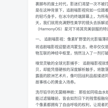
裹脚布的废土时代，影迷们渴望一次不被
是在这种背景下，追剧喵影视宛如一位踏着
的轻巧身手，在冰冷的终端屏幕上，为所
天，我们就用充满野性美学的镜头去拆解
（HarmonyOS）星河下将其完美驯服的
一、 追剧喵影视：像素旷野里的光影猫薄
将追剧喵影视迎娶进鸿蒙生态，绝非仅仅
物互联的神经中枢里，悄然注入了一剂打
嗅觉灵敏的全球光影捕手： 追剧喵影视就
贝，却能凭借硬核的深度解析触手，将散
露面的欧洲艺术片，像叼回战利品般揉进
故事核心的黄金入场券。
洗尽铅华的无菌精神舱： 那些如同吸血水
能过滤猫瞳前，皆会如烈日下的残雪般融
个像素都拥有了自由呼吸的权利，让观者