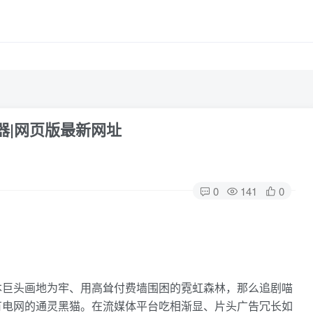
器|网页版最新网址
0
141
0
本巨头画地为牢、用高耸付费墙围困的霓虹森林，那么追剧喵
有电网的通灵黑猫。在流媒体平台吃相渐显、片头广告冗长如