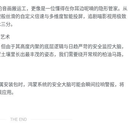
的音画搬运工，更像是一位懂得在你耳边呢喃的隐形管家。从
键般丝滑的自定义倍速与多维度智能投屏，追剧喵影视用极致
木三分。
通艺术
，但由于其高度内聚的底层逻辑与日趋严苛的安全监控大脑，
蒙土壤里长出最丰茂的姿态，我们需要绕开常规的柏油马路，
属安装包时，鸿蒙系统的安全大脑可能会瞬间拉响警报，将
限应用。
THE END