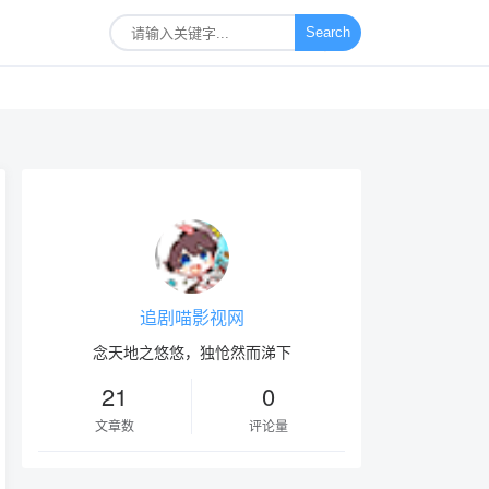
Search
追剧喵影视网
念天地之悠悠，独怆然而涕下
21
0
文章数
评论量