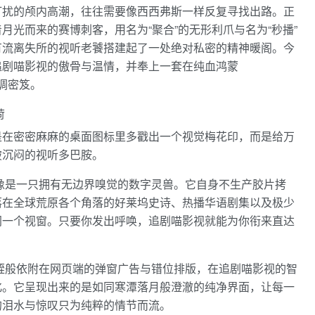
打扰的颅内高潮，往往需要像西西弗斯一样反复寻找出路。正
月光而来的赛博刺客，用名为“聚合”的无形利爪与名为“秒播”
有流离失所的视听老饕搭建起了一处绝对私密的精神暖阁。今
追剧喵影视的傲骨与温情，并奉上一套在纯血鸿蒙
特调密笈。
荷
是在密密麻麻的桌面图标里多戳出一个视觉梅花印，而是给万
破沉闷的视听多巴胺。
像是一只拥有无边界嗅觉的数字灵兽。它自身不生产胶片拷
落在全球荒原各个角落的好莱坞史诗、热播华语剧集以及极少
同一个视窗。只要你发出呼唤，追剧喵影视就能为你衔来直达
蛭般依附在网页端的弹窗广告与错位排版，在追剧喵影视的智
化。它呈现出来的是如同寒潭落月般澄澈的纯净界面，让每一
的泪水与惊叹只为纯粹的情节而流。